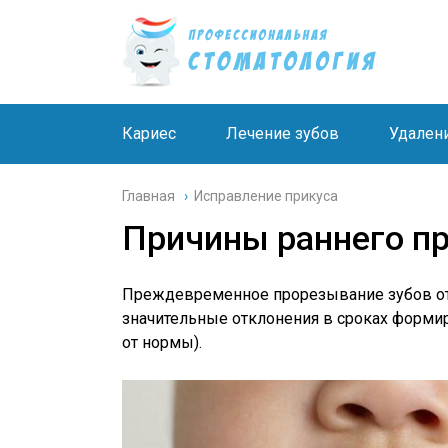
Кариес
Лечение зубов
Удален
Главная
›
Исправление прикуса
Причины раннего п
Преждевременное прорезывание зубов отн
значительные отклонения в сроках форми
от нормы).