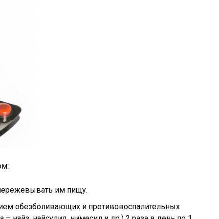
ом:
 пережевывать им пищу.
рием обезболивающих и противовоспалительных
 найз, найсулид, нимесил и др.) 2 раза в день по 1