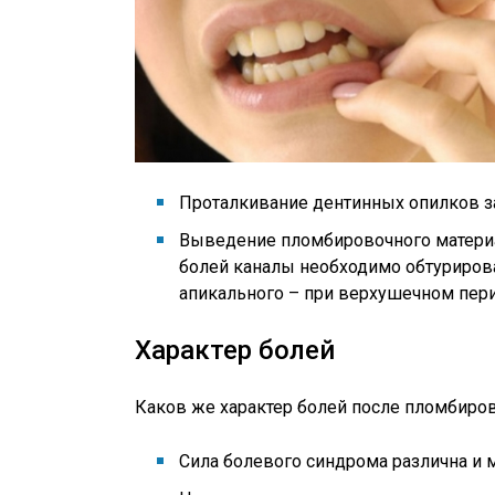
Проталкивание дентинных опилков за
Выведение пломбировочного материа
болей каналы необходимо обтурирова
апикального – при верхушечном пери
Характер болей
Каков же характер болей после пломбиро
Сила болевого синдрома различна и 